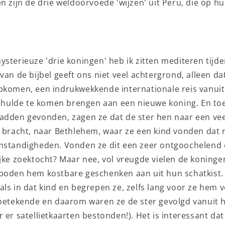
n zijn de drie weldoorvoede 'wijzen' uit Peru, die op h
ysterieuze 'drie koningen' heb ik zitten mediteren tijd
van de bijbel geeft ons niet veel achtergrond, alleen da
pkomen, een indrukwekkende internationale reis vanui
ulde te komen brengen aan een nieuwe koning. En to
adden gevonden, zagen ze dat de ster hen naar een ve
k bracht, naar Bethlehem, waar ze een kind vonden dat
mstandigheden. Vonden ze dit een zeer ontgoochelend
ijke zoektocht? Maar nee, vol vreugde vielen de koning
boden hem kostbare geschenken aan uit hun schatkist. 
ls in dat kind en begrepen ze, zelfs lang voor ze hem 
 betekende en daarom waren ze de ster gevolgd vanuit 
 er satellietkaarten bestonden!). Het is interessant da