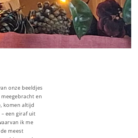
 van onze beeldjes
ld meegebracht en
, komen altijd
– een giraf uit
 waarvan ik me
r de meest