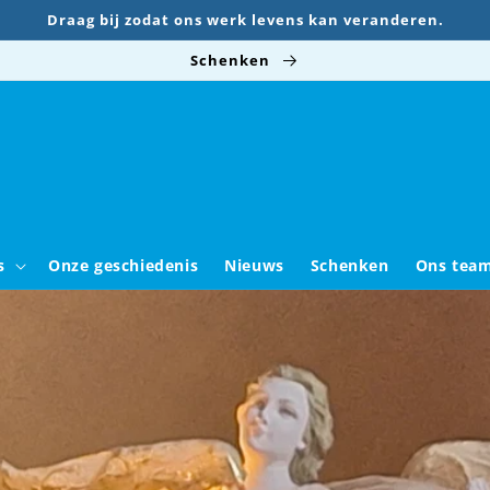
Draag bij zodat ons werk levens kan veranderen.
Schenken
s
Onze geschiedenis
Nieuws
Schenken
Ons tea