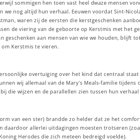
terwijl sommigen hen toen vast heel dwaze mensen von
len we nog altijd hun verhaal. Eeuwen voordat Sint-Nico
stman, waren zij de eersten die kerstgeschenken aanbo
ssen de viering van de geboorte op Kerstmis met het g
n geschenken aan mensen van wie we houden, blijft to
 om Kerstmis te vieren.
soonlijke overtuiging over het kind dat centraal staat 
unnen wij allemaal van de Mary's Meals-familie tijdens
 bij die wijzen en de parallellen zien tussen hun verhaal
 vorm van een ster) brandde zo helder dat ze het comfor
en daardoor allerlei uitdagingen moesten trotseren (zo
oning Herodes die zich meteen bedreigd voelde).