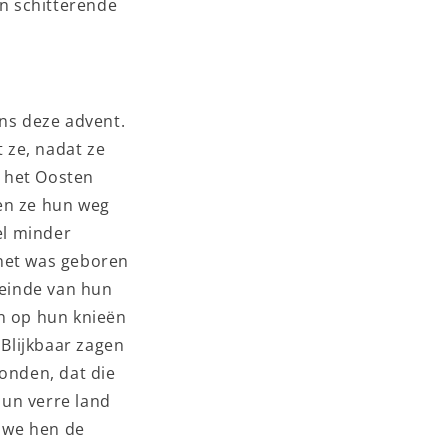
un schitterende
ens deze advent.
t ze, nadat ze
t het Oosten
en ze hun weg
el minder
 net was geboren
 einde van hun
en op hun knieën
Blijkbaar zagen
vonden, dat die
hun verre land
t we hen de