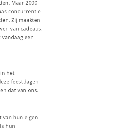
den. Maar 2000
laas concurrentie
den. Zij maakten
even van cadeaus.
t vandaag een
in het
 deze feestdagen
 en dat van ons.
t van hun eigen
als hun