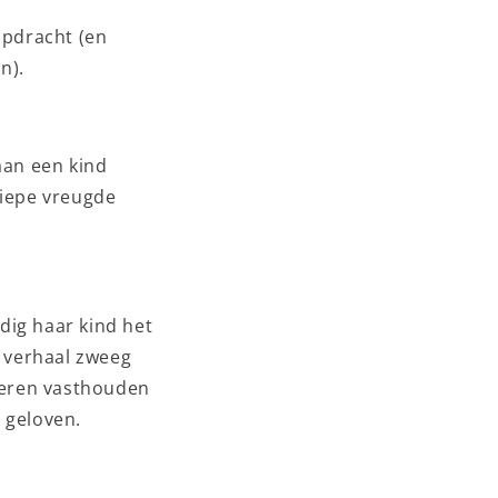
opdracht (en
n).
aan een kind
diepe vreugde
dig haar kind het
t verhaal zweeg
deren vasthouden
 geloven.