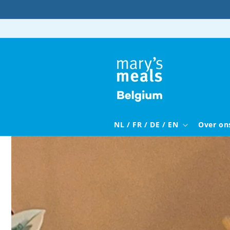
Meteen
naar de
content
NL / FR / DE / EN
Over on