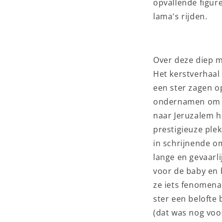
opvallende figure
lama's rijden.
Over deze diep m
Het kerstverhaal 
een ster zagen o
ondernamen om h
naar Jeruzalem h
prestigieuze ple
in schrijnende o
lange en gevaarl
voor de baby en 
ze iets fenomenaa
ster een belofte
(dat was nog voor