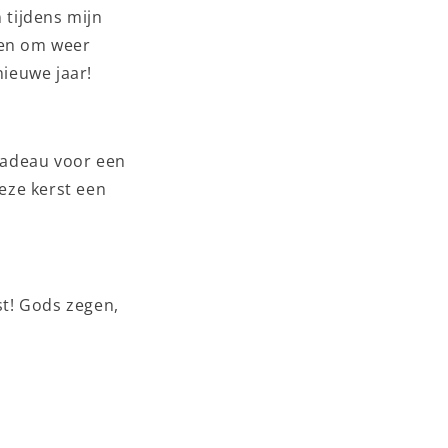
 tijdens mijn
ten om weer
nieuwe jaar!
 cadeau voor een
deze kerst een
st! Gods zegen,