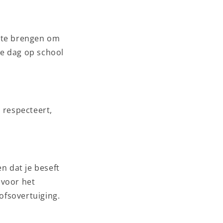
s te brengen om
lke dag op school
 respecteert,
n dat je beseft
 voor het
oofsovertuiging.